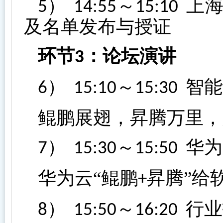
）
～
上
5
14:55
15:10
及名单发布与授证
环节
：论坛演讲
3
）
～
智能
6
15:10
15:30
鲲鹏展翅，昇腾万里，
）
～
华为
7
15:30
15:50
华为云“鲲鹏
昇腾”给
+
）
～
行业
8
15:50
16:20