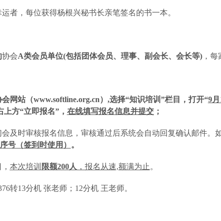
位幸运者，每位获得杨根兴秘书长亲笔签名的书一本。
的
协会
A类会员单位(包括团体会员、理事、副会长、会长等)
，每
网站（www.softline.org.cn）,选择“知识培训”栏目，打开“
9
右上方“立即报名”，
在线填写报名信息并提交
；
们会及时审核报名信息，审核通过后系统会自动回复确认邮件。
序号（签到时使用）
。
日，
本次培训
限额200人
，报名从速,额满为止
。
376转13分机 张老师；12分机 王老师。